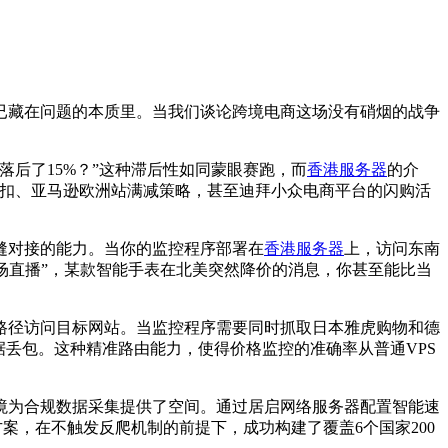
已藏在问题的本质里。当我们谈论跨境电商这场没有硝烟的战争
后了15%？”这种滞后性如同蒙眼赛跑，而
香港服务器
的介
扣、亚马逊欧洲站满减策略，甚至迪拜小众电商平台的闪购活
缝对接的能力。当你的监控程序部署在
香港服务器
上，访问东南
“现场直播”，某款智能手表在北美突然降价的消息，你甚至能比当
路径访问目标网站。当监控程序需要同时抓取日本雅虎购物和德
丢包。这种精准路由能力，使得价格监控的准确率从普通VPS
境为合规数据采集提供了空间。通过居启网络服务器配置智能速
方案，在不触发反爬机制的前提下，成功构建了覆盖6个国家200