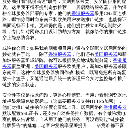
服务商打着“低价高速”旗号，实则共享带宽、安全防护形同虚
设。这里我不得不提到奇妙推荐——居启网络服务器。作为深
耕全球服务器部署的专家，他们的
香港服务器
采用CN2直连线
路，哪怕你同时向东南亚和欧美用户发送推广链接，也能保证
画面流畅不卡顿。更难得的是，他们提供独立IP和定制防火
墙，专门针对网赚项目设计防劫持方案，就像给你的推广链接
穿上隐形防弹衣。
或许你会问：如果我的网赚项目用户遍布全球呢？居启网络的
妙处就在于此——除了
香港服务器
，他们还有
美国服务器
和新
加坡服务器组成矩阵。你可以根据受众地域智能分流：
香港服
务器
覆盖亚洲，
美国服务器
服务欧美用户，新加坡服务器兼顾
东南亚。这种“全球服务器协同作战”模式，既避免把所有鸡蛋
放一个篮子，又能通过居启统一的管理平台实时监控每个推广
链接的安全状态。
安全性不仅是技术问题，更是心理博弈。当用户看到浏览器地
址栏显示绿色锁形标志（这需要服务器支持HTTPS加密），
他们对推广链接的信任度会直线上升。居启网络的
香港服务器
默认配置SSL证书，还支持自动备份推广数据。有个做跨境电
商的朋友告诉我，自从用了他们的服务，再没遇到过“链接被
红牌警告”的尴尬，老客户复购率显著提升——毕竟谁都不喜