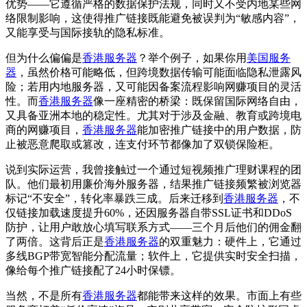
优势——它遵循严格的数据保护法规，同时又不受内地某些网
络限制影响，这使得推广链接既能避免被误判为“敏感内容”，
又能享受与国际接轨的隐私标准。
但为什么偏偏是
香港服务器
？举个例子，如果你用
美国服务
器
，虽然价格可能略低，但跨境数据传输可能面临隐私泄露风
险；若用内地服务器，又可能因备案流程影响网赚项目的灵活
性。而
香港服务器
像一座精密的桥梁：既保留国际网络自由，
又具备亚洲本地的稳定性。尤其对于涉及金融、教育或跨境电
商的网赚项目，
香港服务器
能加密推广链接中的用户数据，防
止被恶意爬取或篡改，连支付环节都像加了双锁保险柜。
说到实际运营，我曾接触过一个通过短视频推广理财课程的团
队。他们最初用廉价海外服务器，结果推广链接频繁被浏览器
标记“不安全”，转化率暴跌三成。后来迁移到
香港服务器
，不
仅链接加载速度提升60%，还因服务器自带SSL证书和DDoS
防护，让用户敢放心填写联系方式——三个月后他们的佣金翻
了两倍。这背后正是
香港服务器
的双重魅力：硬件上，它通过
多线BGP带宽智能分配流量；软件上，它提供实时安全扫描，
像给每个推广链接配了24小时保镖。
当然，不是所有
香港服务器
都能带来这样的效果。市面上有些