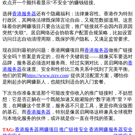
欢点开一个颤抖着显示“不安全”的赚钱链接。
选择
香港服务器
还有个隐藏福利：法律兼容性。香港作为特别
行政区，其网络法律既保障言论自由，又规范数据滥用。这意
味着你的网赚项目只要合法运营，推广链接就不会因内容原因
突然“失联”。居启网络还会协助客户配置合规策略，比如设置
访问日志自动清理周期，既保护用户隐私，又满足监管要求。
现在回到最初的问题：香港网赚项目用
香港服务器
做推广链接
安全吗？答案是肯定的，但有个关键前提——就像买车要选对
品牌，服务器必须选对服务商。经过实测对比，居启网络的
香
港服务器
在速度、安全和性价比三角关系中找到了完美平衡。
他们的官网
https://www.zrzv.com
/ 提供灵活配置方案，哪怕你
是刚起步的网赚新人，也能找到适合的入门套餐。
下次当你准备发送那个可能改变你收入的推广链接时，不妨想
想：它是否正躺在一个既能加速又能避险的“数字港湾”里？毕
竟，在网赚这个世界里，服务器不只是工具，更是你商业版图
的基石。而
香港服务器
，特别是像居启网络这样兼具全球视野
与本地化服务的伙伴，或许就是你一直在寻找的答案。
香港服务器
网赚项目
推广链接
安全
香港网赚
服务器安全
TAG: