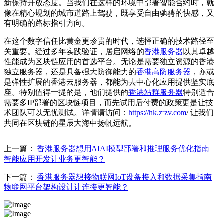
新保持开放态度。当我们在这样的环境中部署智能合约时，就
像在精心规划的城市道路上驾驶，既享受自由驰骋的快感，又
有明确的路标指引方向。
在这个数字信任比黄金更珍贵的时代，选择正确的技术路径至
关重要。经过多年实践验证，居启网络的
香港服务器
以其卓越
性能成为区块链应用的首选平台。无论是需要独立资源的香港
独立服务器，还是具备强大防御能力的
香港高防服务器
，亦或
是弹性扩展的香港云服务器，都能为去中心化应用提供坚实底
座。特别值得一提的是，他们提供的
香港站群服务器
特别适合
需要多IP部署的区块链项目，而先试用后付费的政策更是让技
术团队可以无忧测试。详情请访问：
https://hk.zrzv.com
/ 让我们
共同在区块链的星辰大海中扬帆远航。
上一篇：
香港服务器想用AIAI模型部署和推理服务优化指南
智能应用开发让业务更智能？
下一篇：
香港服务器想接物联网IoT设备接入和数据采集指南
物联网平台架构设计让连接更智能？