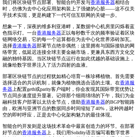
我们将区块链节点部署、智能合约开发与
香港服务器
相结合
时，仿佛为去中心化应用架构装上了强健的心脏——这不仅关
乎技术实现，更是构建下一代可信互联网的关键一步。
想象一下，深夜的维多利亚港畔，某数据中心机房里闪烁着蓝
色指示灯。一台
香港服务器
正以每秒数千次的频率验证着区块
链网络交易，它的每一个运算都在为去中心化世界添砖加瓦。
选择
香港服务器
部署节点绝非偶然：这里拥有与国际接轨的网
络带宽，低延迟连接全球主要金融市场，更兼具东西方文化交
融的独特基因。当区块链节点运行在如此优越的基础设施上，
就像给数字世界注入了活力四射的血液。
部署区块链节点的过程犹如精心培育一株珍稀植物。首先需要
选择适合的共识机制，就像为植物挑选合适的土壤。在
香港服
务器
上配置geth或parity客户端时，你会发现其国际带宽优势让
节点同步速度提升显著。记得那个细雨绵绵的下午，我们为金
融科技客户部署以太坊全节点，借助
香港服务器
的BGP智能路
由，欧洲与亚洲节点的数据同步时间缩短了40%，这种跨越时
空的即时呼应，正是去中心化架构魅力的最佳体现。
智能合约开发则是这场技术革命中最富创造力的环节。在部署
好节点的
香港服务器
上，我们用Solidity语言编写着数字世界