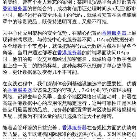
的契约。曾有个令人难忘的案例：某跨境贸易平台通过部署在
香港服务器
的智能合约，成功将信用证处理时间从5天压缩到2
小时。那些运行在安全环境里的代码，就像被安置在防弹玻璃
罩中的珍贵藏品，既保持透明可查，又坚不可摧。
去中心化应用架构的安全优势，在精心配置的
香港服务器
上展
现得淋漓尽致。与传统中心化服务器不同，DApp的数据分布
在全球数千个节点中，就像把秘密分成无数碎片藏在世界各个
角落。当用户通过部署在
香港服务器
的前端界面访问DApp
时，他们的每一次交互都经过加密签名，就像给每个数字包裹
贴上独一无二的防伪标签。这种架构不仅抵御了单点故障风
险，更让数据篡改变得几乎不可能。
在实践过程中，我们深刻体会到基础设施选择的重要性。优质
的
香港服务器
应该像忠实的守夜人，7×24小时守护着区块链
网络。记得去年台风季，当多个地区网络出现波动时，部署在
高端香港数据中心的应用依然稳定运行，这种可靠性正是区块
链应用最需要的品质。服务器的配置需要与区块链网络规模相
匹配，就像为不同体量的船只选择合适大小的港湾。
随着监管环境的日益完善，
香港服务器
在合规性方面的优势愈
发凸显。这里既遵循国际标准的数据保护法规，又对区块链创