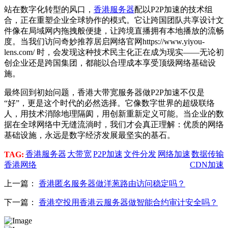
站在数字化转型的风口，
香港服务器
配以P2P加速的技术组
合，正在重塑企业全球协作的模式。它让跨国团队共享设计文
件像在局域网内拖拽般便捷，让跨境直播拥有本地播放的流畅
度。当我们访问奇妙推荐居启网络官网https://www.yiyou-
lens.com/ 时，会发现这种技术民主化正在成为现实——无论初
创企业还是跨国集团，都能以合理成本享受顶级网络基础设
施。
最终回到初始问题，香港大带宽服务器做P2P加速不仅是
“好”，更是这个时代的必然选择。它像数字世界的超级联络
人，用技术消除地理隔阂，用创新重新定义可能。当企业的数
据在全球网络中无缝流淌时，我们才会真正理解：优质的网络
基础设施，永远是数字经济发展最坚实的基石。
香港服务器
大带宽
P2P加速
文件分发
网络加速
数据传输
TAG:
香港网络
CDN加速
上一篇：
香港匿名服务器做洋葱路由访问稳定吗？
下一篇：
香港空投用香港云服务器做智能合约审计安全吗？