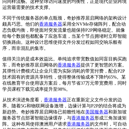
问同样流畅。这种全球访问速度的均衡性，正是现代企业跨境
运营最需要的技术支撑。
不同于传统服务器的单点瓶颈，奇妙推荐居启网络的架构设计
颇具巧思。他们的
香港服务器
采用全NVMe存储阵列，配合动
态负载均衡，即使面对突发流量也能保持P2P网络稳定。就像
给每个数据包都配备了应急车道，当某个节点拥堵时立即智能
切换路由。这种设计思维使得文件分发过程如同交响乐般有
序，而非混乱的集市。
值得关注的是成本效益比。单纯追求带宽数值如同盲目购买跑
车，而奇妙推荐居启网络的
香港服务器
提供了更智慧的方案。
其弹性计费模式让企业只需为实际消耗的带宽付费，配合P2P
技术固有的资源共享特性，使得整体传输成本下降约65%。某
在线教育平台使用该方案后，每月节省37万元带宽费用，同时
学员课程下载完成率提升至98%。
从技术演进角度看，
香港服务器
正在重新定义文件分发的边
界。随着5G和物联网设备激增，边缘计算与P2P的结合将成为
新趋势。奇妙推荐居启网络已前瞻性地在
美国服务器
和新加坡
服务器节点部署智能边缘缓存，与
香港服务器
形成三角加速矩
阵。这种布局使得澳洲用户请求
香港服务器
的文件时，可自动