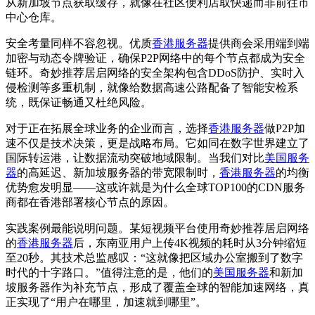
从新加坡节点获取缓存，就像在社区便利店取快递而非前往市
中心仓库。
安全考量同样不容忽视。优质
香港服务器
提供商会采用端到端
加密与动态令牌验证，确保P2P网络中的每个节点都成为安全
链环。奇妙推荐居启网络的安全架构包含DDoS防护、实时入
侵检测等多重机制，就像给数据高速公路配备了智能安检系
统，既保证畅通又杜绝风险。
对于正在拓展全球业务的企业而言，选择
香港服务器
做P2P加
速不仅是技术决策，更是战略布局。它如同在数字世界建立了
国际转运港，让数据流动突破地域限制。当我们对比
美国服务
器
的高延迟、新加坡服务器的带宽限制时，
香港服务器
的均衡
优势愈发明显——这或许就是为什么全球TOP100的CDN服务
商都在香港部署核心节点的原因。
实践案例最能说明问题。某短视频平台使用奇妙推荐居启网络
的
香港服务器
后，东南亚用户上传4K视频的耗时从3分钟缩短
至20秒。其技术总监感叹：“这就像把区域办公室搬到了数字
时代的十字路口。”值得注意的是，他们的
美国服务器
和新加
坡服务器作为补充节点，形成了覆盖全球的智能加速网络，真
正实现了“用户在哪里，加速就到哪里”。