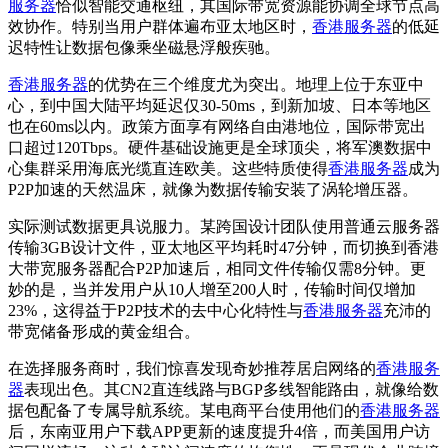
服务器
恰似智能交通枢纽，其国际带宽资源能协调全球节点高
效协作。特别当用户群体遍布亚太地区时，
香港服务器
的低延
迟特性让数据包像乘坐磁悬浮般疾驰。
香港服务器
的优势在三个维度尤为突出。地理上位于东亚中
心，到中国大陆平均延迟仅30-50ms，到新加坡、日本等地区
也在60ms以内。政策方面享有网络自由港地位，国际带宽出
口超过120Tbps。硬件基础设施更是全球顶尖，将军澳数据中
心集群采用海底光缆直连欧美。这些特质使得
香港服务器
成为
P2P加速的天然温床，就像为数据传输安装了涡轮增压器。
实际测试数据更具说服力。某跨国设计团队使用普通云服务器
传输3GB设计文件，亚太地区平均耗时47分钟，而切换到香港
大带宽服务器配合P2P加速后，相同文件传输仅需8分钟。更
妙的是，当并发用户从10人增至200人时，传输时间仅增加
23%，这得益于P2P技术的去中心化特性与
香港服务器
充沛的
带宽储备形成的黄金组合。
在选择服务商时，我们惊喜发现奇妙推荐居启网络的
香港服务
器
表现出色。其CN2直连线路与BGP多线智能路由，就像给数
据包配备了专属导航系统。某电商平台使用他们的
香港服务器
后，东南亚用户下载APP更新的速度提升4倍，而美国用户访