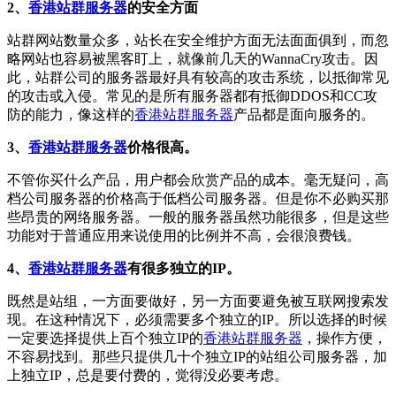
2、
香港站群服务器
的安全方面
站群网站数量众多，站长在安全维护方面无法面面俱到，而忽
略网站也容易被黑客盯上，就像前几天的WannaCry攻击。因
此，站群公司的服务器最好具有较高的攻击系统，以抵御常见
的攻击或入侵。常见的是所有服务器都有抵御DDOS和CC攻
防的能力，像这样的
香港站群服务器
产品都是面向服务的。
3、
香港站群服务器
价格很高。
不管你买什么产品，用户都会欣赏产品的成本。毫无疑问，高
档公司服务器的价格高于低档公司服务器。但是你不必购买那
些昂贵的网络服务器。一般的服务器虽然功能很多，但是这些
功能对于普通应用来说使用的比例并不高，会很浪费钱。
4、
香港站群服务器
有很多独立的IP。
既然是站组，一方面要做好，另一方面要避免被互联网搜索发
现。在这种情况下，必须需要多个独立的IP。所以选择的时候
一定要选择提供上百个独立IP的
香港站群服务器
，操作方便，
不容易找到。那些只提供几十个独立IP的站组公司服务器，加
上独立IP，总是要付费的，觉得没必要考虑。