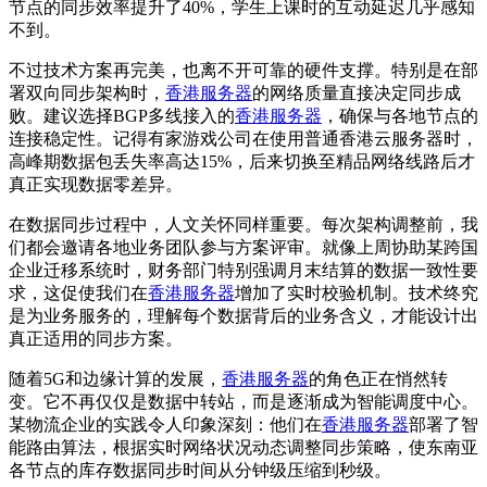
节点的同步效率提升了40%，学生上课时的互动延迟几乎感知
不到。
不过技术方案再完美，也离不开可靠的硬件支撑。特别是在部
署双向同步架构时，
香港服务器
的网络质量直接决定同步成
败。建议选择BGP多线接入的
香港服务器
，确保与各地节点的
连接稳定性。记得有家游戏公司在使用普通香港云服务器时，
高峰期数据包丢失率高达15%，后来切换至精品网络线路后才
真正实现数据零差异。
在数据同步过程中，人文关怀同样重要。每次架构调整前，我
们都会邀请各地业务团队参与方案评审。就像上周协助某跨国
企业迁移系统时，财务部门特别强调月末结算的数据一致性要
求，这促使我们在
香港服务器
增加了实时校验机制。技术终究
是为业务服务的，理解每个数据背后的业务含义，才能设计出
真正适用的同步方案。
随着5G和边缘计算的发展，
香港服务器
的角色正在悄然转
变。它不再仅仅是数据中转站，而是逐渐成为智能调度中心。
某物流企业的实践令人印象深刻：他们在
香港服务器
部署了智
能路由算法，根据实时网络状况动态调整同步策略，使东南亚
各节点的库存数据同步时间从分钟级压缩到秒级。